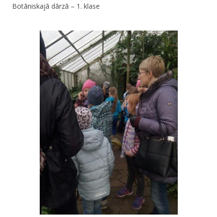
Botāniskajā dārzā – 1. klase