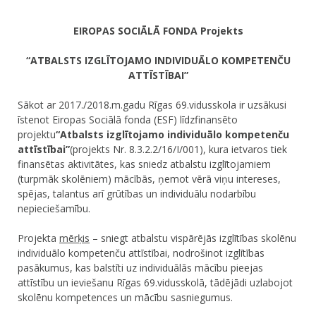
EIROPAS SOCIĀLĀ FONDA Projekts
“ATBALSTS IZGLĪTOJAMO INDIVIDUĀLO KOMPETENČU
ATTĪSTĪBAI”
Sākot ar 2017./2018.m.gadu Rīgas 69.vidusskola ir uzsākusi
īstenot Eiropas Sociālā fonda (ESF) līdzfinansēto
projektu
“Atbalsts izglītojamo individuālo kompetenču
attīstībai”
(projekts Nr. 8.3.2.2/16/I/001), kura ietvaros tiek
finansētas aktivitātes, kas sniedz atbalstu izglītojamiem
(turpmāk skolēniem) mācībās, ņemot vērā viņu intereses,
spējas, talantus arī grūtības un individuālu nodarbību
nepieciešamību.
Projekta
mērķis
– sniegt atbalstu vispārējās izglītības skolēnu
individuālo kompetenču attīstībai, nodrošinot izglītības
pasākumus, kas balstīti uz individuālās mācību pieejas
attīstību un ieviešanu Rīgas 69.vidusskolā, tādējādi uzlabojot
skolēnu kompetences un mācību sasniegumus.