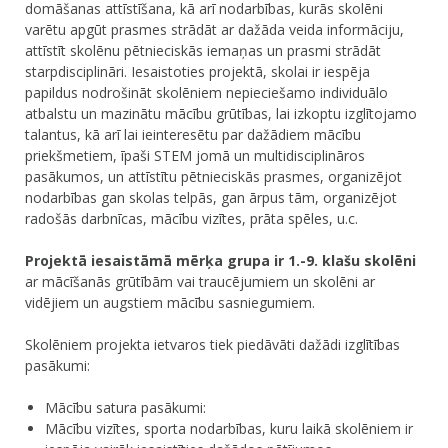
domāšanas attīstīšana, kā arī nodarbības, kurās skolēni
varētu apgūt prasmes strādāt ar dažāda veida informāciju,
attīstīt skolēnu pētnieciskās iemaņas un prasmi strādāt
starpdisciplināri. Iesaistoties projektā, skolai ir iespēja
papildus nodrošināt skolēniem nepieciešamo individuālo
atbalstu un mazinātu mācību grūtības, lai izkoptu izglītojamo
talantus, kā arī lai ieinteresētu par dažādiem mācību
priekšmetiem, īpaši STEM jomā un multidisciplināros
pasākumos, un attīstītu pētnieciskās prasmes, organizējot
nodarbības gan skolas telpās, gan ārpus tām, organizējot
radošās darbnīcas, mācību vizītes, prāta spēles, u.c.
Projektā iesaistāmā mērķa grupa ir 1.-9. klašu skolēni
ar mācīšanās grūtībām vai traucējumiem un skolēni ar
vidējiem un augstiem mācību sasniegumiem.
Skolēniem projekta ietvaros tiek piedāvāti dažādi izglītības
pasākumi:
Mācību satura pasākumi:
Mācību vizītes, sporta nodarbības, kuru laikā skolēniem ir