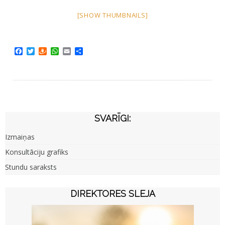
[SHOW THUMBNAILS]
Facebook
Twitter
Draugiem
WhatsApp
Email
Share
SVARĪGI:
Izmaiņas
Konsultāciju grafiks
Stundu saraksts
DIREKTORES SLEJA