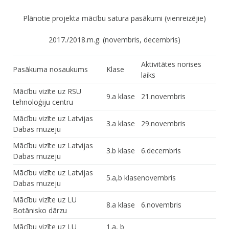
Plānotie projekta mācību satura pasākumi (vienreizējie)
2017./2018.m.g. (novembris, decembris)
Aktivitātes norises
Pasākuma nosaukums
Klase
laiks
Mācību vizīte uz RSU
9.a klase
21.novembris
tehnoloģiju centru
Mācību vizīte uz Latvijas
3.a klase
29.novembris
Dabas muzeju
Mācību vizīte uz Latvijas
3.b klase
6.decembris
Dabas muzeju
Mācību vizīte uz Latvijas
5.a,b klase
novembris
Dabas muzeju
Mācību vizīte uz LU
8.a klase
6.novembris
Botānisko dārzu
Mācību vizīte uz LU
1.a, b