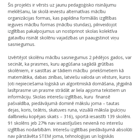
Šis projekts ir vērsts uz jaunu pedagoģisko risinājumu
meklēšanu, lai skolā ieviestu alternatīvas mācību
organizācijas formas, kas papildina formālās izglītības
ieguves mācību formas (mācību stundas), pilnveidojot
izglītības pakalpojumus un nostiprinot skolas kolektīva
gatavību risināt skolēnu vajadzības un paaugstinot viņu
sasniegumus.
Izvērtējot skolēnu mācību sasniegumus 2 pēdējos gados, var
secināt, ka prasmes, kuru apgūšana sagādā grūtības
skolēniem, ir saistītas ar tādiem mācību priekšmetiem kā
matemātika, dabas zinības, latviešu valoda un vēsture, kuros
ļoti nepieciešama loģiskā un algoritmiskā domāšana, jēgpilnā
lasītprasme un prasme strādāt ar liela apjoma tekstiem un
informāciju. Skolas interešu izglītības, kuru finansē
pašvaldība, piedāvājumā dominē mākslu joma – tautas
dejas, koris, teātris, skatuves runa, vizuālā māksla (pulciņu
dalībnieku kopējais skaits – 316), sportā iesaistīti 139 skolēni.
91 skolēns jeb 27% nav iesaistījušies nevienā no interešu
izglītības nodarbībām. Interešu izglītības piedāvājumā absolūti
nav pārstāvēta STEM joma, tehnoloģijas un loģiskās