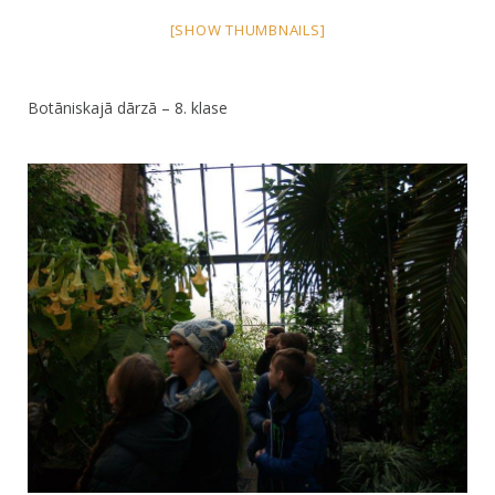
[SHOW THUMBNAILS]
Botāniskajā dārzā – 8. klase