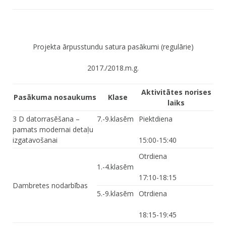
Projekta ārpusstundu satura pasākumi (regulārie)
2017./2018.m.g.
Aktivitātes norises
Pasākuma nosaukums
Klase
laiks
3 D datorrasēšana –
7.-9.klasēm
Piektdiena
pamats modernai detaļu
izgatavošanai
15:00-15:40
Otrdiena
1.-4.klasēm
17:10-18:15
Dambretes nodarbības
5.-9.klasēm
Otrdiena
18:15-19:45