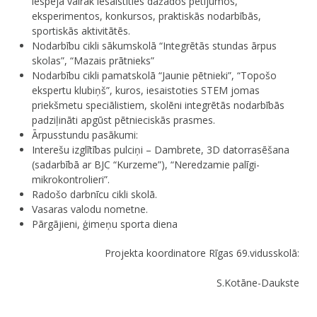
iespēja vairāk iesaistīties dažādos pētījumos,
eksperimentos, konkursos, praktiskās nodarbībās,
sportiskās aktivitātēs.
Nodarbību cikli sākumskolā “Integrētās stundas ārpus
skolas”, “Mazais prātnieks”
Nodarbību cikli pamatskolā “Jaunie pētnieki”, “Topošo
ekspertu klubiņš”, kuros, iesaistoties STEM jomas
priekšmetu speciālistiem, skolēni integrētās nodarbībās
padziļināti apgūst pētnieciskās prasmes.
Ārpusstundu pasākumi:
Interešu izglītības pulciņi – Dambrete, 3D datorrasēšana
(sadarbībā ar BJC “Kurzeme”), “Neredzamie palīgi-
mikrokontrolieri”.
Radošo darbnīcu cikli skolā.
Vasaras valodu nometne.
Pārgājieni, ģimeņu sporta diena
Projekta koordinatore Rīgas 69.vidusskolā:
S.Kotāne-Daukste