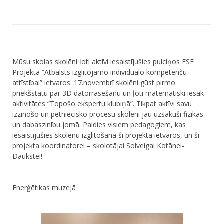
Mūsu skolas skolēni ļoti aktīvi iesaistījušies pulciņos ESF
Projekta “Atbalsts izglītojamo individuālo kompetenču
attīstībai” ietvaros. 17.novembrī skolēni gūst pirmo
priekšstatu par 3D datorrasēšanu un ļoti matemātiski iesāk
aktivitātes “Topošo ekspertu klubiņā”. Tikpat aktīvi savu
izzinošo un pētniecisko procesu skolēni jau uzsākuši fizikas
un dabaszinību jomā. Paldies visiem pedagogiem, kas
iesaistījušies skolēnu izglītošanā šī projekta ietvaros, un šī
projekta koordinatorei – skolotājai Solveigai Kotānei-
Daukstei!
Enerģētikas muzejā