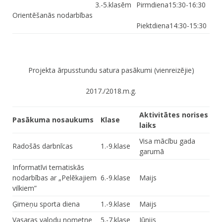
3.-5.klasēm
Pirmdiena15:30-16:30
Orientēšanās nodarbības
Piektdiena14:30-15:30
Projekta ārpusstundu satura pasākumi (vienreizējie)
2017./2018.m.g.
Aktivitātes norises
Pasākuma nosaukums
Klase
laiks
Visa mācību gada
Radošās darbnīcas
1.-9.klase
garumā
Informatīvi tematiskās
nodarbības ar „Pelēkajiem
6.-9.klase
Maijs
vilkiem”
Ģimeņu sporta diena
1.-9.klase
Maijs
Vasaras valodu nometne
5.-7.klase
Jūnijs