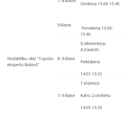
7.-8.klasei
Otrdiena 15:00-15:40
9.klasei
Pirmdiena 15:00-
15:40
D.Akmentiņa,
A.Dauksts
Nodarbību cikls “Topošo
8.-9.klase
Piektdiena
ekspertu klubiņš”
14:55-15:55
T.Krūmiņš
7.-9.klase
Katru 2.otrdienu
14:55-15:35