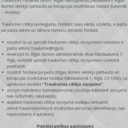
Trauksmes celšanas centrs Rīgas valstspilsētas pašvaldībā ir
Rīgas
domes Iekšējo pārbaužu un korupcijas novēršanas nodaļa
(turpmāk
– Nodaļa).
Trauksmes cēlējs iesniegumu, norādot savu vārdu, uzvārdu, e-pasta
vai pasta adresi un tālruņa numuru, iesniedz Nodaļā:
nosūtot to uz speciāli trauksmes cēlēju ziņojumiem izveidotu e-
pasta adresi: trauksme@riga.lv;
ievietojot to Rīgas domes administratīvās ēkas Rātslaukumā 1,
Rīgā, vestibilā speciāli trauksmes cēlēju ziņojumiem izvietotā
pastkastē;
nosūtot Nodaļai pa pastu (Rīgas domes Iekšējo pārbaužu un
korupcijas novēršanas nodaļai Rātslaukumā 1, Rīgā, LV-1050), uz
aploksnes norādot
“Trauksmes cēlēja ziņojums”
;
ziņojot mutvārdos Kontaktpersonai (ziņotāja klātbūtnē ziņojums
tiek noformēts rakstveidā);
aizpildot trauksmes cēlēja ziņojuma veidlapu tiešsaistē
vietnē
trauksmescelejs.lv
(nodrošina personas identifikāciju, nav
nepieciešams e-paraksts).
Piekļūstamības paziņojums