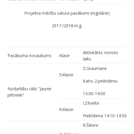
Projekta mācību satura pasākumi (regulārie)
2017./2018.m.g.
Aktivitātes norises
Pasākuma nosaukums
Klase
laiks
Z.Graumane
5.klasei
Katru 2.piektdienu
Nodarbību cikls “Jaunie
13:00-14:00
pētnieki”
I.Zēvelte
6.klasei
Piektdiena 14:10-14:50
R.Šiltere