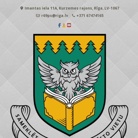
Skip
Imantas iela 11A, Kurzemes rajons, Rīga, LV-1067
to
content
r69ps@riga.lv
+371 67474165