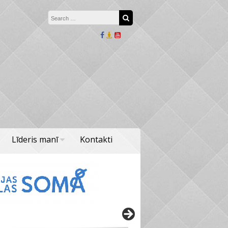
Search for:
Search
Līderis manī
Kontakti