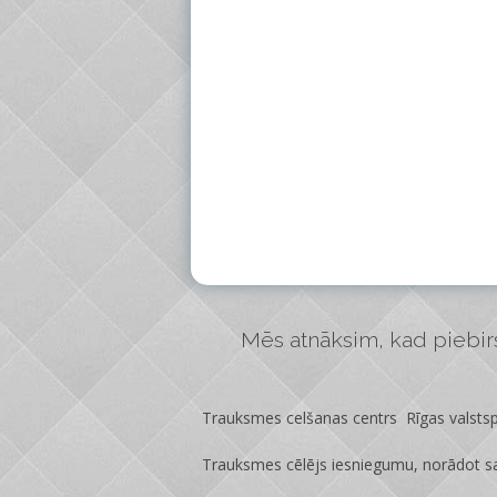
Mēs atnāksim, kad piebirs 
Trauksmes celšanas centrs Rīgas valstspi
Trauksmes cēlējs iesniegumu, norādot sa