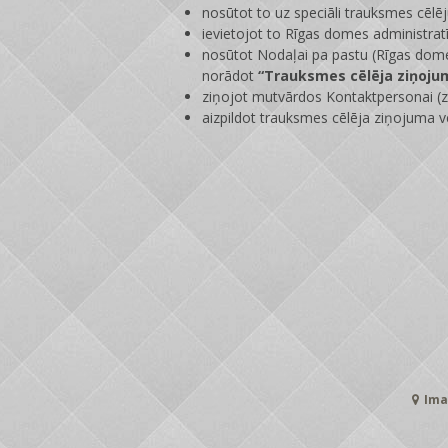
nosūtot to uz speciāli trauksmes cēlē
ievietojot to Rīgas domes administrat
nosūtot Nodaļai pa pastu (Rīgas dome
norādot
“Trauksmes cēlēja ziņoju
ziņojot mutvārdos Kontaktpersonai (zi
aizpildot trauksmes cēlēja ziņojuma v
Ima