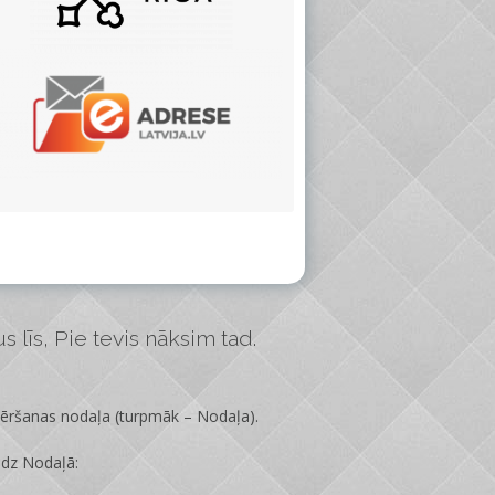
 līs, Pie tevis nāksim tad.
vēršanas nodaļa
(turpmāk – Nodaļa).
edz Nodaļā: