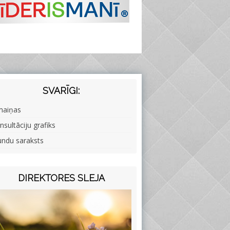
SVARĪGI:
maiņas
nsultāciju grafiks
undu saraksts
DIREKTORES SLEJA