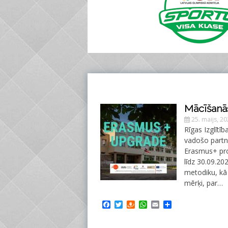
Mācīšanā
25. maijs, 2
Rīgas Izglītī
vadošo partne
Erasmus+ pro
līdz 30.09.20
metodiku, kā
mērķi, par…
Facebook
Twitter
Draugiem
WhatsApp
Email
Share