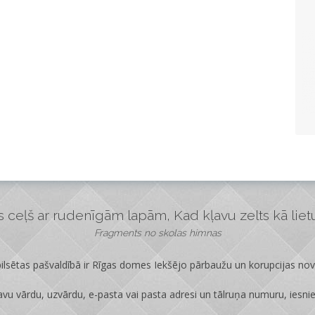
ceļš ar rudenīgām lapām, Kad kļavu zelts kā lietus
Fragments no skolas himnas
lsētas pašvaldībā ir
Rīgas domes Iekšējo pārbaužu un korupcijas no
vu vārdu, uzvārdu, e-pasta vai pasta adresi un tālruņa numuru, iesni