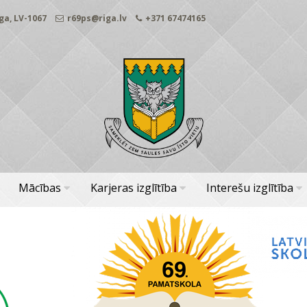
ga, LV-1067
r69ps@riga.lv
+371 67474165
Mācības
Karjeras izglītība
Interešu izglītība