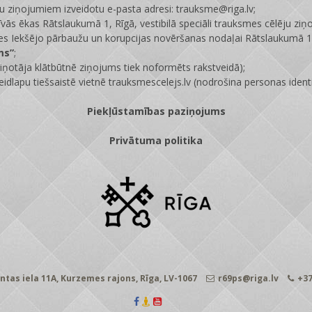
ju ziņojumiem izveidotu e-pasta adresi: trauksme@riga.lv;
īvās ēkas Rātslaukumā 1, Rīgā, vestibilā speciāli trauksmes cēlēju ziņ
s Iekšējo pārbaužu un korupcijas novēršanas nodaļai Rātslaukumā 1,
ms”
;
ņotāja klātbūtnē ziņojums tiek noformēts rakstveidā);
eidlapu tiešsaistē vietnē
trauksmescelejs.lv
(nodrošina personas identi
Piekļūstamības paziņojums
Privātuma politika
ntas iela 11A, Kurzemes rajons, Rīga, LV-1067
r69ps@riga.lv
+37