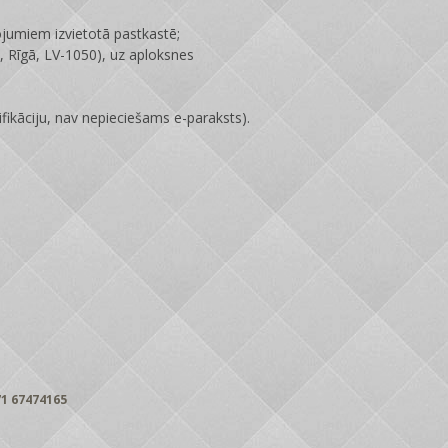
ojumiem izvietotā pastkastē;
 Rīgā, LV-1050), uz aploksnes
fikāciju, nav nepieciešams e-paraksts).
1 67474165