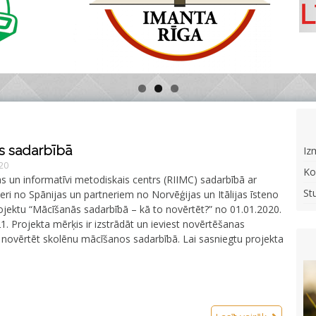
s sadarbībā
Iz
020
Ko
bas un informatīvi metodiskais centrs (RIIMC) sadarbībā ar
St
ri no Spānijas un partneriem no Norvēģijas un Itālijas īsteno
jektu “Mācīšanās sadarbībā – kā to novērtēt?” no 01.01.2020.
21. Projekta mērķis ir izstrādāt un ieviest novērtēšanas
 novērtēt skolēnu mācīšanos sadarbībā. Lai sasniegtu projekta