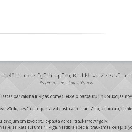
ceļš ar rudenīgām lapām, Kad kļavu zelts kā lietus
Fragments no skolas himnas
lsētas pašvaldībā ir
Rīgas domes Iekšējo pārbaužu un korupcijas no
vu vārdu, uzvārdu, e-pasta vai pasta adresi un tālruņa numuru, iesni
ju ziņojumiem izveidotu e-pasta adresi: trauksme@riga.lv;
īvās ēkas Rātslaukumā 1, Rīgā, vestibilā speciāli trauksmes cēlēju ziņ