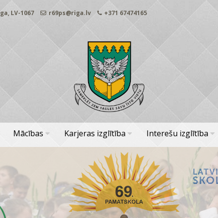
ga, LV-1067
r69ps@riga.lv
+371 67474165
Mācības
Karjeras izglītība
Interešu izglītība