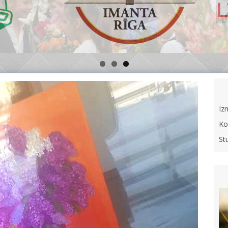
Iz
Ko
St