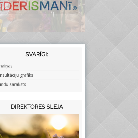
SVARĪGI:
maiņas
nsultāciju grafiks
undu saraksts
DIREKTORES SLEJA