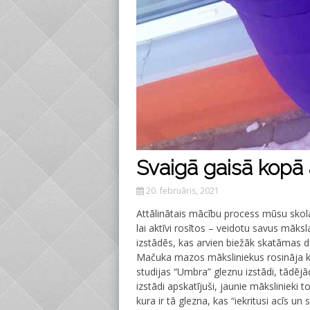
Svaigā gaisā kopā
20. februāris, 2021
Attālinātais mācību process mūsu skol
lai aktīvi rosītos – veidotu savus māk
izstādēs, kas arvien biežāk skatāmas 
Mačuka mazos māksliniekus rosināja ku
studijas “Umbra” gleznu izstādi, tādējā
izstādi apskatījuši, jaunie mākslinieki to 
kura ir tā glezna, kas “iekritusi acīs un s