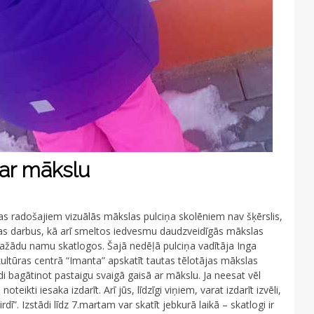
 ar mākslu
as radošajiem vizuālās mākslas pulciņa skolēniem nav šķērslis,
slas darbus, kā arī smeltos iedvesmu daudzveidīgās mākslas
dažādu namu skatlogos. Šajā nedēļā pulciņa vadītāja Inga
ltūras centrā “Imanta” apskatīt tautas tēlotājas mākslas
di bagātinot pastaigu svaigā gaisā ar mākslu. Ja neesat vēl
noteikti iesaka izdarīt. Arī jūs, līdzīgi viņiem, varat izdarīt izvēli,
irdī”. Izstādi līdz 7.martam var skatīt jebkurā laikā – skatlogi ir