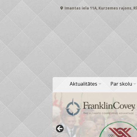
Skip
Imantas iela 11A, Kurzemes rajons, Rī
to
content
Aktualitātes
Par skolu