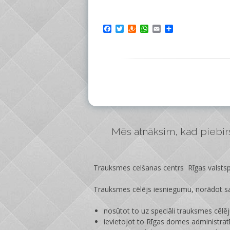
Facebook
Twitter
Draugiem
WhatsApp
Email
Share
Mēs atnāksim, kad piebirs 
Trauksmes celšanas centrs Rīgas valstspi
Trauksmes cēlējs iesniegumu, norādot sa
nosūtot to uz speciāli trauksmes cēlē
ievietojot to Rīgas domes administrat