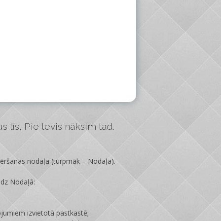
 līs, Pie tevis nāksim tad.
vēršanas nodaļa
(turpmāk – Nodaļa).
edz Nodaļā:
ojumiem izvietotā pastkastē;