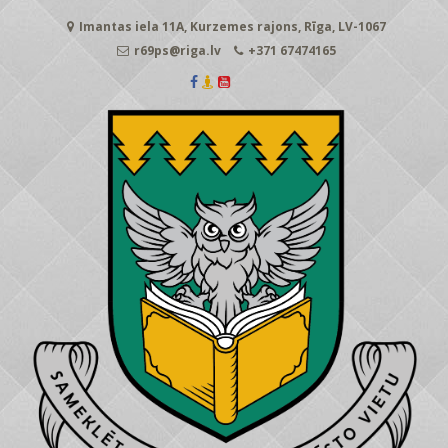
Skip
Imantas iela 11A, Kurzemes rajons, Rīga, LV-1067
to
content
r69ps@riga.lv
+371 67474165