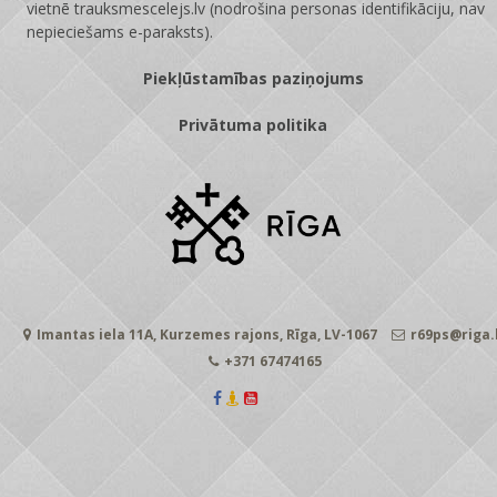
vietnē
trauksmescelejs.lv
(nodrošina personas identifikāciju, nav
nepieciešams e-paraksts).
Piekļūstamības paziņojums
Privātuma politika
Imantas iela 11A, Kurzemes rajons, Rīga, LV-1067
r69ps@riga.
+371 67474165