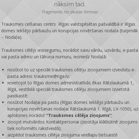
nāksim tad.
Fragments no skolas himnas
Trauksmes celšanas centrs Rīgas valstspilsētas pašvaldībā ir
Rīgas
domes Iekšējo pārbaužu un korupcijas novēršanas nodaļa
(turpmāk
– Nodaļa).
Trauksmes cēlējs iesniegumu, norādot savu vārdu, uzvārdu, e-pasta
vai pasta adresi un tālruņa numuru, iesniedz Nodaļā:
nosūtot to uz speciāli trauksmes cēlēju ziņojumiem izveidotu e-
pasta adresi: trauksme@riga.lv;
ievietojot to Rīgas domes administratīvās ēkas Rātslaukumā 1,
Rīgā, vestibilā speciāli trauksmes cēlēju ziņojumiem izvietotā
pastkastē;
nosūtot Nodaļai pa pastu (Rīgas domes Iekšējo pārbaužu un
korupcijas novēršanas nodaļai Rātslaukumā 1, Rīgā, LV-1050), uz
aploksnes norādot
“Trauksmes cēlēja ziņojums”
;
ziņojot mutvārdos Kontaktpersonai (ziņotāja klātbūtnē ziņojums
tiek noformēts rakstveidā);
aizpildot trauksmes cēlēja ziņojuma veidlapu tiešsaistē