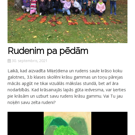
Rudenim pa pēdām
30. septembris, 2021
Laikā, kad aizvadīta Miķeļdiena un rudens saule krāso koku
galotnes, 3.b klases skolēni krāsu gammas un toņu pārejas
mācās apgūt ne tikai vizuālās mākslas stundā, bet arī āra
nodarbībās. Kad krāsainajās lapās gūta iedvesma, var ķerties
pie krāsām un uzburt savu rudens krāsu gammu. Vai Tu jau
noķēri savu zelta rudeni?