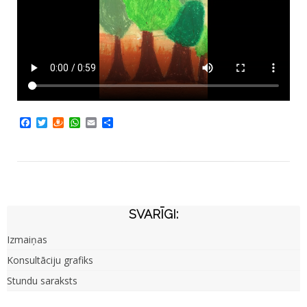
Facebook
Twitter
Draugiem
WhatsApp
Email
Share
SVARĪGI:
Izmaiņas
Konsultāciju grafiks
Stundu saraksts