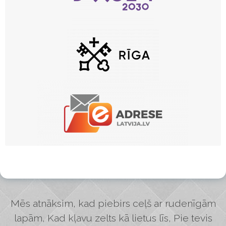
Mēs atnāksim, kad piebirs ceļš ar rudenīgām
lapām, Kad kļavu zelts kā lietus līs, Pie tevis