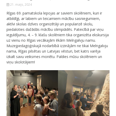
21. maijs, 2024
Rīgas 69. pamatskola lepojas ar saviem skolēniem, kuri ir
atbildīgi, ar labiem un teicamiem mācību sasniegumiem,
aktīvi skolas dzīves organizētāji un popularizē skolu,
piedaloties dažādās mācību olimpiādēs. Pateicībā par viņu
ieguldījumu, 4. – 9. klašu skolēniem tika organizēta ekskursija
uz vienu no Rīgas vecākajām ēkām Melngalvju namu.
Muzejpedagoģiskajā nodarbībā izzinājām ne tikai Melngalvju
nama, Rīgas pilsētas un Latvijas vēsturi, bet katrs varēja
izkalt savu veiksmes monētu. Paldies mūsu skolēniem un
viņu skolotājiem!