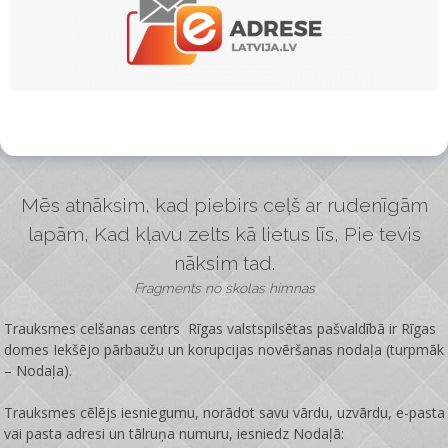
Mēs atnāksim, kad piebirs ceļš ar rudenīgām
lapām, Kad kļavu zelts kā lietus līs, Pie tevis
nāksim tad.
Fragments no skolas himnas
Trauksmes celšanas centrs Rīgas valstspilsētas pašvaldībā ir
Rīgas
domes Iekšējo pārbaužu un korupcijas novēršanas nodaļa
(turpmāk
– Nodaļa).
Trauksmes cēlējs iesniegumu, norādot savu vārdu, uzvārdu, e-pasta
vai pasta adresi un tālruņa numuru, iesniedz Nodaļā: