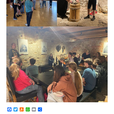
Facebook
Twitter
Draugiem
WhatsApp
Email
Share