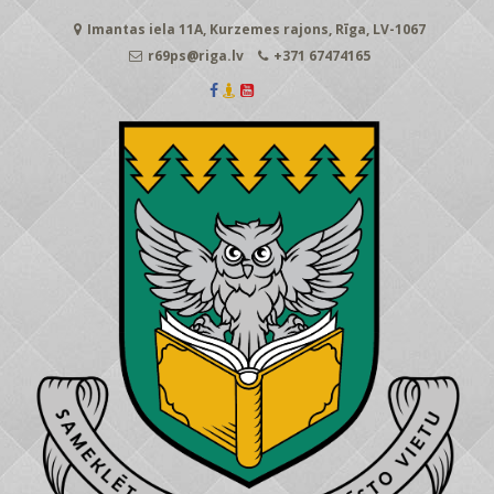
Skip
Imantas iela 11A, Kurzemes rajons, Rīga, LV-1067
to
content
r69ps@riga.lv
+371 67474165