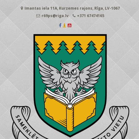
Skip
Imantas iela 11A, Kurzemes rajons, Rīga, LV-1067
to
content
r69ps@riga.lv
+371 67474165