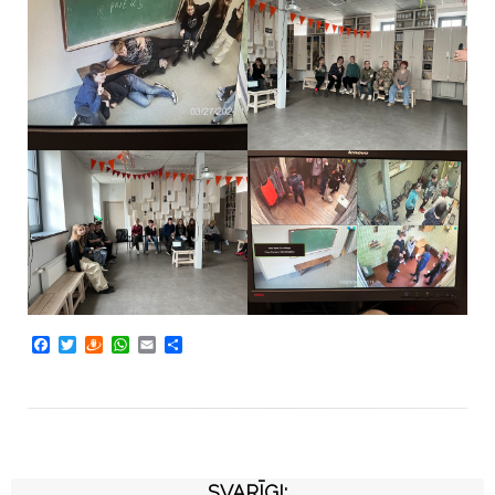
Facebook
Twitter
Draugiem
WhatsApp
Email
Share
SVARĪGI: