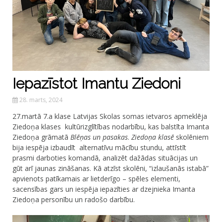
Iepazīstot Imantu Ziedoni
28. marts, 2024
27.martā 7.a klase Latvijas Skolas somas ietvaros apmeklēja
Ziedoņa klases kultūrizglītības nodarbību, kas balstīta Imanta
Ziedoņa grāmatā
Blēņas un pasakas
.
Ziedoņa klasē
skolēniem
bija iespēja izbaudīt alternatīvu mācību stundu, attīstīt
prasmi darboties komandā, analizēt dažādas situācijas un
gūt arī jaunas zināšanas. Kā atzīst skolēni, “izlaušanās istabā”
apvienots patīkamais ar lietderīgo – spēles elementi,
sacensības gars un iespēja iepazīties ar dzejnieka Imanta
Ziedoņa personību un radošo darbību.