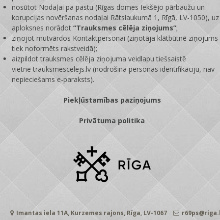
nosūtot Nodaļai pa pastu (Rīgas domes Iekšējo pārbaužu un
korupcijas novēršanas nodaļai Rātslaukumā 1, Rīgā, LV-1050), uz
aploksnes norādot
“Trauksmes cēlēja ziņojums”
;
ziņojot mutvārdos Kontaktpersonai (ziņotāja klātbūtnē ziņojums
tiek noformēts rakstveidā);
aizpildot trauksmes cēlēja ziņojuma veidlapu tiešsaistē
vietnē
trauksmescelejs.lv
(nodrošina personas identifikāciju, nav
nepieciešams e-paraksts).
Piekļūstamības paziņojums
Privātuma politika
Imantas iela 11A, Kurzemes rajons, Rīga, LV-1067
r69ps@riga.