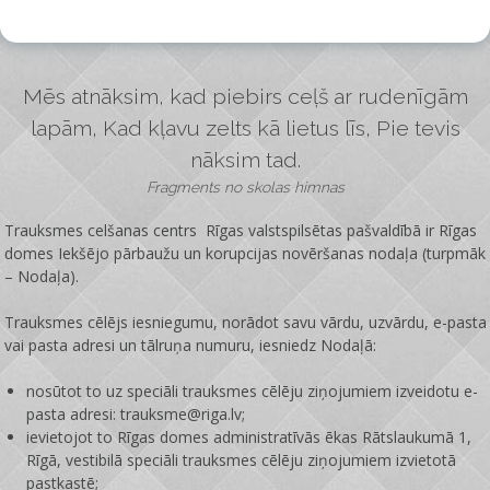
Mēs atnāksim, kad piebirs ceļš ar rudenīgām
lapām, Kad kļavu zelts kā lietus līs, Pie tevis
nāksim tad.
Fragments no skolas himnas
Trauksmes celšanas centrs Rīgas valstspilsētas pašvaldībā ir
Rīgas
domes Iekšējo pārbaužu un korupcijas novēršanas nodaļa
(turpmāk
– Nodaļa).
Trauksmes cēlējs iesniegumu, norādot savu vārdu, uzvārdu, e-pasta
vai pasta adresi un tālruņa numuru, iesniedz Nodaļā:
nosūtot to uz speciāli trauksmes cēlēju ziņojumiem izveidotu e-
pasta adresi: trauksme@riga.lv;
ievietojot to Rīgas domes administratīvās ēkas Rātslaukumā 1,
Rīgā, vestibilā speciāli trauksmes cēlēju ziņojumiem izvietotā
pastkastē;