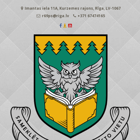
Skip
Imantas iela 11A, Kurzemes rajons, Rīga, LV-1067
to
content
r69ps@riga.lv
+371 67474165