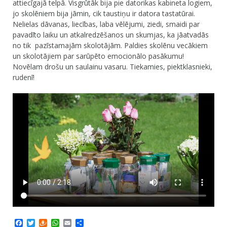
attiecīgajā telpā. Visgrūtāk bija pie datorikas kabineta logiem,
jo skolēniem bija jāmin, cik taustiņu ir datora tastatūrai.
Nelielas dāvanas, liecības, laba vēlējumi, ziedi, smaidi par
pavadīto laiku un atkalredzēšanos un skumjas, ka jāatvadās
no tik pazīstamajām skolotājām. Paldies skolēnu vecākiem
un skolotājiem par sarūpēto emocionālo pasākumu!
Novēlam drošu un saulainu vasaru. Tiekamies, piektklasnieki,
rudenī!
Facebook
Twitter
Draugiem
WhatsApp
Email
Share