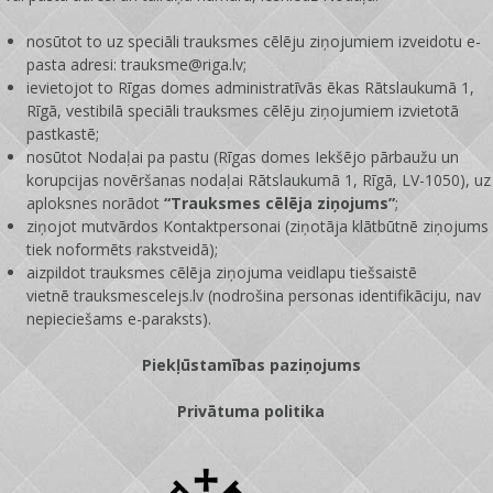
nosūtot to uz speciāli trauksmes cēlēju ziņojumiem izveidotu e-
pasta adresi: trauksme@riga.lv;
ievietojot to Rīgas domes administratīvās ēkas Rātslaukumā 1,
Rīgā, vestibilā speciāli trauksmes cēlēju ziņojumiem izvietotā
pastkastē;
nosūtot Nodaļai pa pastu (Rīgas domes Iekšējo pārbaužu un
korupcijas novēršanas nodaļai Rātslaukumā 1, Rīgā, LV-1050), uz
aploksnes norādot
“Trauksmes cēlēja ziņojums”
;
ziņojot mutvārdos Kontaktpersonai (ziņotāja klātbūtnē ziņojums
tiek noformēts rakstveidā);
aizpildot trauksmes cēlēja ziņojuma veidlapu tiešsaistē
vietnē
trauksmescelejs.lv
(nodrošina personas identifikāciju, nav
nepieciešams e-paraksts).
Piekļūstamības paziņojums
Privātuma politika