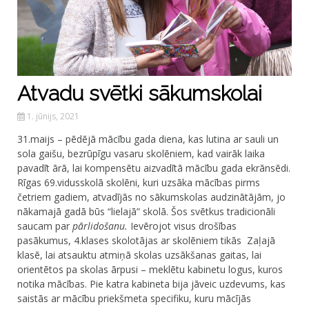
Atvadu svētki sākumskolai
1. jūnijs, 2021
31.maijs – pēdējā mācību gada diena, kas lutina ar sauli un
sola gaišu, bezrūpīgu vasaru skolēniem, kad vairāk laika
pavadīt ārā, lai kompensētu aizvadītā mācību gada ekrānsēdi.
Rīgas 69.vidusskolā skolēni, kuri uzsāka mācības pirms
četriem gadiem, atvadījās no sākumskolas audzinātājām, jo
nākamajā gadā būs “lielajā” skolā. Šos svētkus tradicionāli
saucam par
pārlidošanu.
Ievērojot visus drošības
pasākumus, 4.klases skolotājas ar skolēniem tikās Zaļajā
klasē, lai atsauktu atmiņā skolas uzsākšanas gaitas, lai
orientētos pa skolas ārpusi – meklētu kabinetu logus, kuros
notika mācības. Pie katra kabineta bija jāveic uzdevums, kas
saistās ar mācību priekšmeta specifiku, kuru mācījās