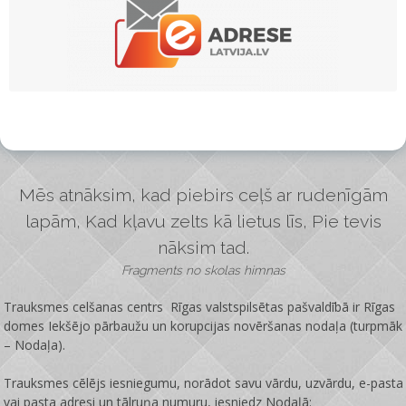
Mēs atnāksim, kad piebirs ceļš ar rudenīgām
lapām, Kad kļavu zelts kā lietus līs, Pie tevis
nāksim tad.
Fragments no skolas himnas
Trauksmes celšanas centrs Rīgas valstspilsētas pašvaldībā ir
Rīgas
domes Iekšējo pārbaužu un korupcijas novēršanas nodaļa
(turpmāk
– Nodaļa).
Trauksmes cēlējs iesniegumu, norādot savu vārdu, uzvārdu, e-pasta
vai pasta adresi un tālruņa numuru, iesniedz Nodaļā: