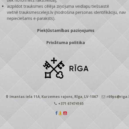
tiek noformēts rakstveidā);
aizpildot trauksmes cēlēja ziņojuma veidlapu tiešsaistē
vietnē
trauksmescelejs.lv
(nodrošina personas identifikāciju, nav
nepieciešams e-paraksts).
Piekļūstamības paziņojums
Privātuma politika
Imantas iela 11A, Kurzemes rajons, Rīga, LV-1067
r69ps@riga.
+371 67474165