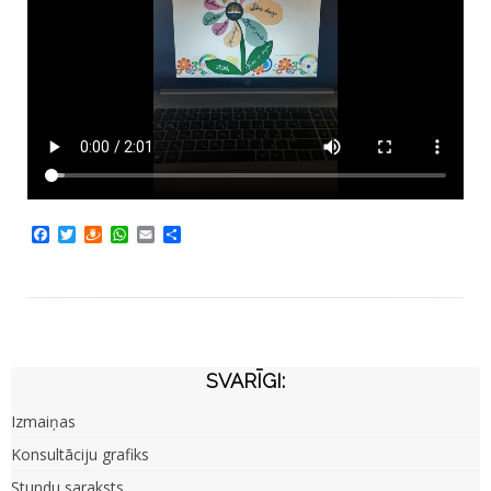
Facebook
Twitter
Draugiem
WhatsApp
Email
Share
SVARĪGI:
Izmaiņas
Konsultāciju grafiks
Stundu saraksts