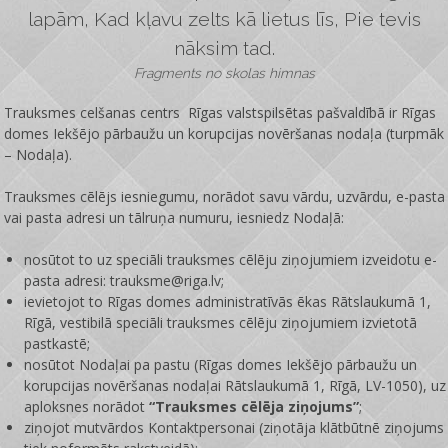
lapām, Kad kļavu zelts kā lietus līs, Pie tevis
nāksim tad.
Fragments no skolas himnas
Trauksmes celšanas centrs Rīgas valstspilsētas pašvaldībā ir
Rīgas
domes Iekšējo pārbaužu un korupcijas novēršanas nodaļa
(turpmāk
– Nodaļa).
Trauksmes cēlējs iesniegumu, norādot savu vārdu, uzvārdu, e-pasta
vai pasta adresi un tālruņa numuru, iesniedz Nodaļā:
nosūtot to uz speciāli trauksmes cēlēju ziņojumiem izveidotu e-
pasta adresi: trauksme@riga.lv;
ievietojot to Rīgas domes administratīvās ēkas Rātslaukumā 1,
Rīgā, vestibilā speciāli trauksmes cēlēju ziņojumiem izvietotā
pastkastē;
nosūtot Nodaļai pa pastu (Rīgas domes Iekšējo pārbaužu un
korupcijas novēršanas nodaļai Rātslaukumā 1, Rīgā, LV-1050), uz
aploksnes norādot
“Trauksmes cēlēja ziņojums”
;
ziņojot mutvārdos Kontaktpersonai (ziņotāja klātbūtnē ziņojums