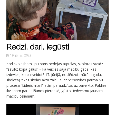
Redzi, dari, iegūsti
19. jūnijs, 2022
Kad skolasbērni jau pāris nedēļas atpūšas, skolotāji steidz
“savilkt kopā galus” – kā veicies šajā mācību gadā, kas
izdevies, ko pilnveidot? 17. jūnijā, noslēdzot mācību gadu,
skolotāji tikās skolas aktu zālē, lai ar personības pārmaiņu
procesa “Līderis manī” acīm paraudzītos uz paveikto. Paldies
ikvienam par dalīšanos pieredzē, gūstot iedvesmu jaunam
mācību cēlienam.