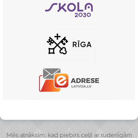
Mēs atnāksim, kad piebirs ceļš ar rudenīgām