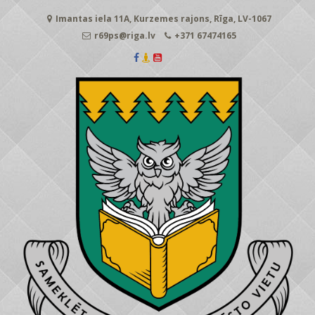
Skip
Imantas iela 11A, Kurzemes rajons, Rīga, LV-1067
to
content
r69ps@riga.lv
+371 67474165