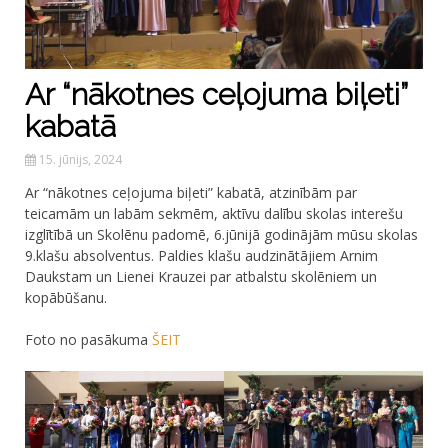
Ar “nākotnes ceļojuma biļeti”
kabatā
15. jūnijs, 2024
Ar “nākotnes ceļojuma biļeti” kabatā, atzinībām par
teicamām un labām sekmēm, aktīvu dalību skolas interešu
izglītībā un Skolēnu padomē, 6.jūnijā godinājām mūsu skolas
9.klašu absolventus. Paldies klašu audzinātājiem Arnim
Daukstam un Lienei Krauzei par atbalstu skolēniem un
kopābūšanu.
Foto no pasākuma
ŠEIT