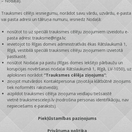
– Nodaļa).
Trauksmes cēlējs iesniegumu, norādot savu vārdu, uzvārdu, e-pasta
vai pasta adresi un tālruņa numuru, iesniedz Nodaļā:
nosūtot to uz speciāli trauksmes cēlēju ziņojumiem izveidotu e-
pasta adresi: trauksme@riga.lv;
ievietojot to Rīgas domes administratīvās ēkas Rātslaukumā 1,
Rīgā, vestibilā speciāli trauksmes cēlēju ziņojumiem izvietotā
pastkastē;
nosūtot Nodaļai pa pastu (Rīgas domes Iekšējo pārbaužu un
korupcijas novēršanas nodaļai Rātslaukumā 1, Rīgā, LV-1050), uz
aploksnes norādot
“Trauksmes cēlēja ziņojums”
;
ziņojot mutvārdos Kontaktpersonai (ziņotāja klātbūtnē ziņojums
tiek noformēts rakstveidā);
aizpildot trauksmes cēlēja ziņojuma veidlapu tiešsaistē
vietnē
trauksmescelejs.lv
(nodrošina personas identifikāciju, nav
nepieciešams e-paraksts).
Piekļūstamības paziņojums
Privātuma politika