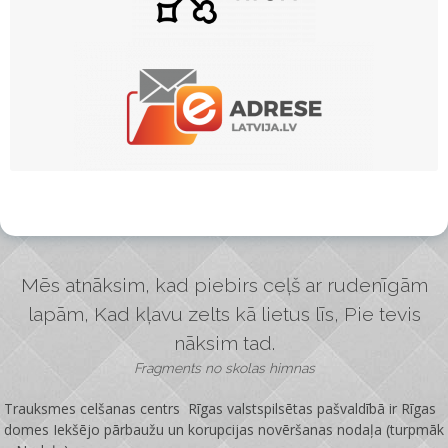
Mēs atnāksim, kad piebirs ceļš ar rudenīgām
lapām, Kad kļavu zelts kā lietus līs, Pie tevis
nāksim tad.
Fragments no skolas himnas
Trauksmes celšanas centrs Rīgas valstspilsētas pašvaldībā ir
Rīgas
domes Iekšējo pārbaužu un korupcijas novēršanas nodaļa
(turpmāk