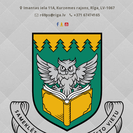
Skip
Imantas iela 11A, Kurzemes rajons, Rīga, LV-1067
to
content
r69ps@riga.lv
+371 67474165