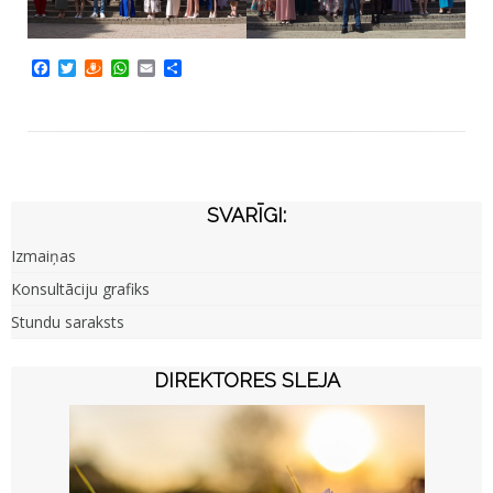
Facebook
Twitter
Draugiem
WhatsApp
Email
Share
SVARĪGI:
Izmaiņas
Konsultāciju grafiks
Stundu saraksts
DIREKTORES SLEJA