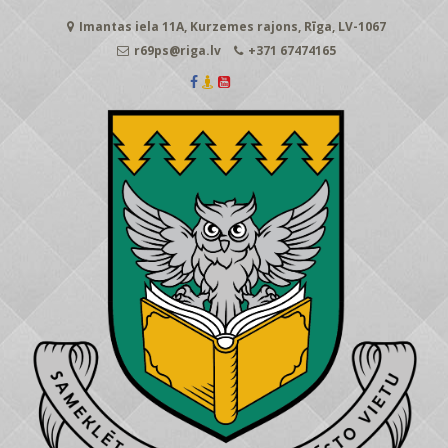
Skip
Imantas iela 11A, Kurzemes rajons, Rīga, LV-1067
to
content
r69ps@riga.lv
+371 67474165