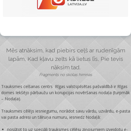
Mēs atnāksim, kad piebirs ceļš ar rudenīgām
lapām, Kad kļavu zelts kā lietus līs, Pie tevis
nāksim tad.
Fragments no skolas himnas
Trauksmes celšanas centrs Rīgas valstspilsētas pašvaldībā ir
Rīgas
domes Iekšējo pārbaužu un korupcijas novēršanas nodaļa
(turpmāk
– Nodaļa).
Trauksmes cēlējs iesniegumu, norādot savu vārdu, uzvārdu, e-pasta
vai pasta adresi un tālruņa numuru, iesniedz Nodaļā:
nosūtot to uz speciāli trauksmes cēlēju ziņojumiem izveidotu e-