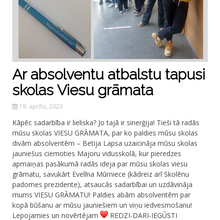
Ar absolventu atbalstu tapusi
skolas Viesu grāmata
19. aprīlis, 2023
Kāpēc sadarbība ir lieliska? Jo tajā ir sinerģija! Tieši tā radās
mūsu skolas VIESU GRĀMATA, par ko paldies mūsu skolas
divām absolventēm – Betija Lapsa uzaicināja mūsu skolas
jauniešus ciemoties Majoru vidusskolā, kur pieredzes
apmaiņas pasākumā radās ideja par mūsu skolas viesu
grāmatu, savukārt Evelīna Mūrniece (kādreiz arī Skolēnu
padomes prezidente), atsaucās sadarbībai un uzdāvināja
mums VIESU GRĀMATU! Paldies abām absolventēm par
kopā būšanu ar mūsu jauniešiem un viņu iedvesmošanu!
Lepojamies un novērtējam
REDZI-DARI-IEGŪSTI