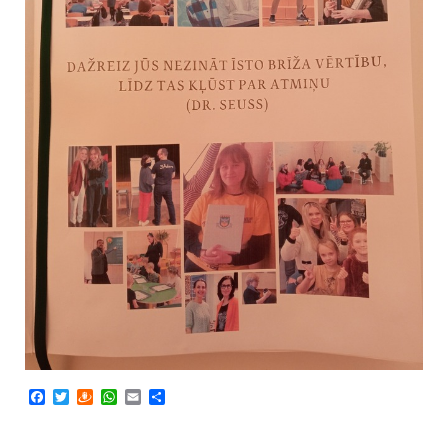
Facebook
Twitter
Draugiem
WhatsApp
Email
Share