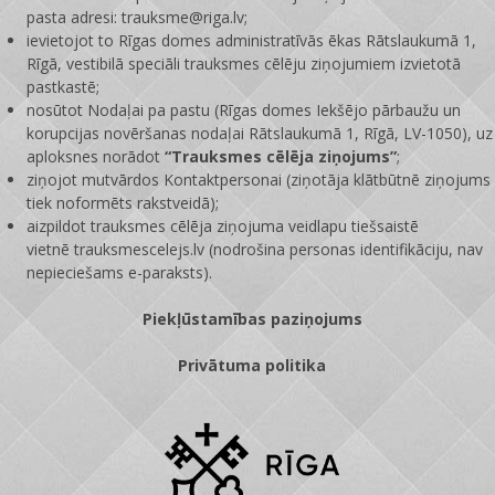
pasta adresi: trauksme@riga.lv;
ievietojot to Rīgas domes administratīvās ēkas Rātslaukumā 1,
Rīgā, vestibilā speciāli trauksmes cēlēju ziņojumiem izvietotā
pastkastē;
nosūtot Nodaļai pa pastu (Rīgas domes Iekšējo pārbaužu un
korupcijas novēršanas nodaļai Rātslaukumā 1, Rīgā, LV-1050), uz
aploksnes norādot
“Trauksmes cēlēja ziņojums”
;
ziņojot mutvārdos Kontaktpersonai (ziņotāja klātbūtnē ziņojums
tiek noformēts rakstveidā);
aizpildot trauksmes cēlēja ziņojuma veidlapu tiešsaistē
vietnē
trauksmescelejs.lv
(nodrošina personas identifikāciju, nav
nepieciešams e-paraksts).
Piekļūstamības paziņojums
Privātuma politika