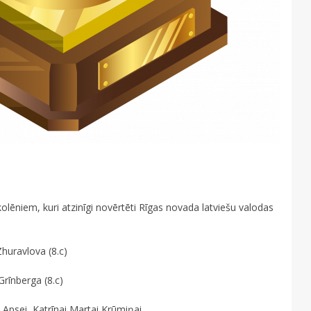
lēniem, kuri atzinīgi novērtēti Rīgas novada latviešu valodas
Zhuravlova (8.c)
Grīnberga (8.c)
 Apsei, Katrīnai Martai Krūmiņai.