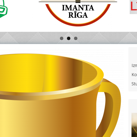
Iz
Ko
St