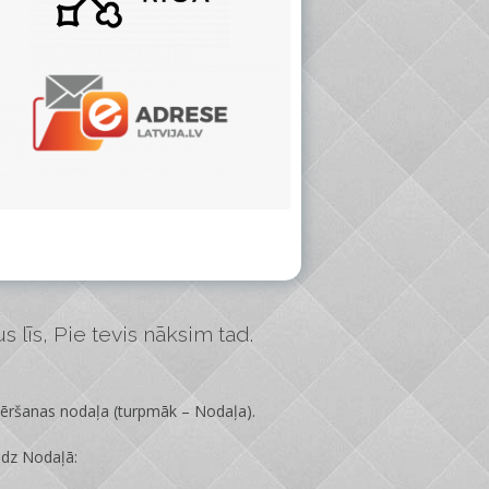
 līs, Pie tevis nāksim tad.
vēršanas nodaļa
(turpmāk – Nodaļa).
edz Nodaļā: