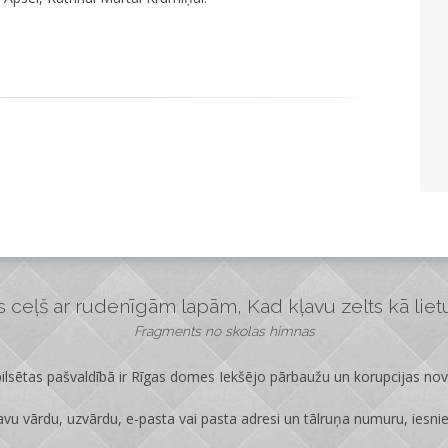
ceļš ar rudenīgām lapām, Kad kļavu zelts kā lietus
Fragments no skolas himnas
lsētas pašvaldībā ir
Rīgas domes Iekšējo pārbaužu un korupcijas no
vu vārdu, uzvārdu, e-pasta vai pasta adresi un tālruņa numuru, iesni