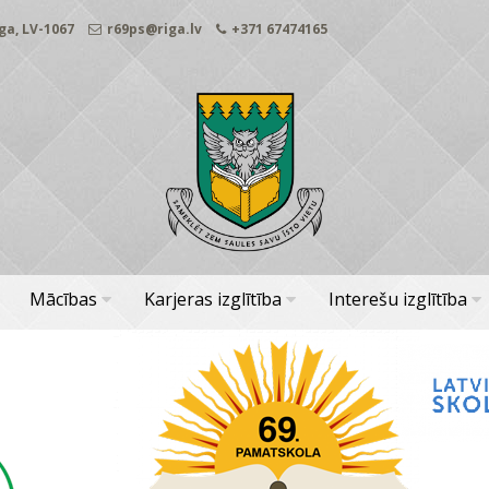
ga, LV-1067
r69ps@riga.lv
+371 67474165
Mācības
Karjeras izglītība
Interešu izglītība