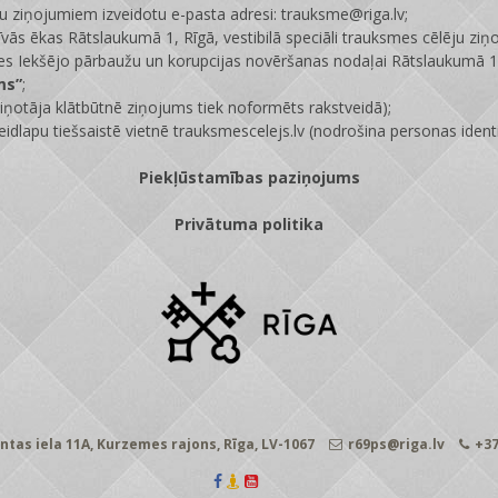
ju ziņojumiem izveidotu e-pasta adresi: trauksme@riga.lv;
īvās ēkas Rātslaukumā 1, Rīgā, vestibilā speciāli trauksmes cēlēju ziņ
s Iekšējo pārbaužu un korupcijas novēršanas nodaļai Rātslaukumā 1,
ms”
;
ņotāja klātbūtnē ziņojums tiek noformēts rakstveidā);
eidlapu tiešsaistē vietnē
trauksmescelejs.lv
(nodrošina personas identi
Piekļūstamības paziņojums
Privātuma politika
ntas iela 11A, Kurzemes rajons, Rīga, LV-1067
r69ps@riga.lv
+37