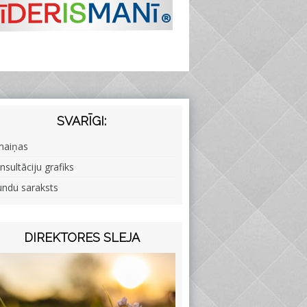
SVARĪGI:
maiņas
nsultāciju grafiks
undu saraksts
DIREKTORES SLEJA