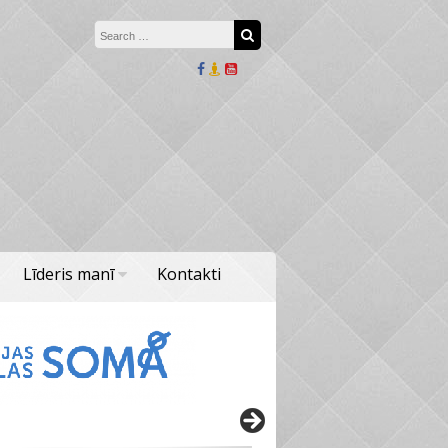
Search for:
Search
Līderis manī
Kontakti