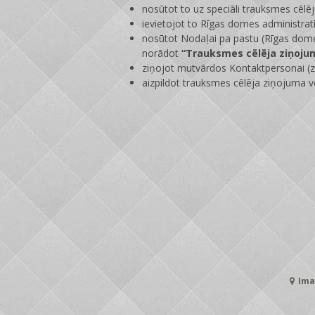
nosūtot to uz speciāli trauksmes cēlē
ievietojot to Rīgas domes administrat
nosūtot Nodaļai pa pastu (Rīgas dome
norādot
“Trauksmes cēlēja ziņoju
ziņojot mutvārdos Kontaktpersonai (zi
aizpildot trauksmes cēlēja ziņojuma v
Ima