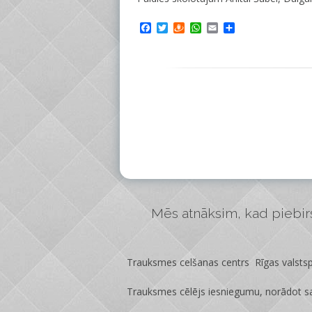
Facebook
Twitter
Draugiem
WhatsApp
Email
Share
Mēs atnāksim, kad piebirs 
Trauksmes celšanas centrs Rīgas valstspi
Trauksmes cēlējs iesniegumu, norādot sa