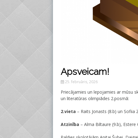
Apsveicam!
25. februāris, 2026
Priecājamies un lepojamies ar mūsu sko
un literatūras olimpiādes 2.posmā:
2.vieta
– Raits Jonasts (8.b) un Sofiia 
Atzinība
– Alma Biltaure (9.b), Estere 
Paldies skolotājām Anitai Šubei, Daigai