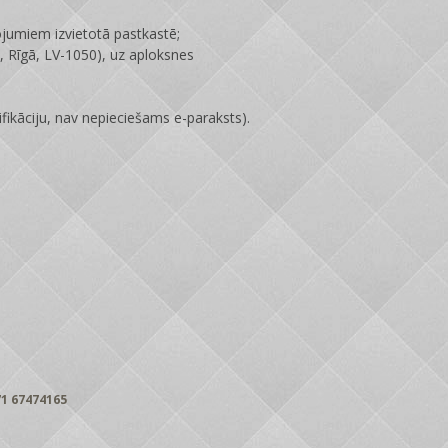
ojumiem izvietotā pastkastē;
 Rīgā, LV-1050), uz aploksnes
fikāciju, nav nepieciešams e-paraksts).
1 67474165