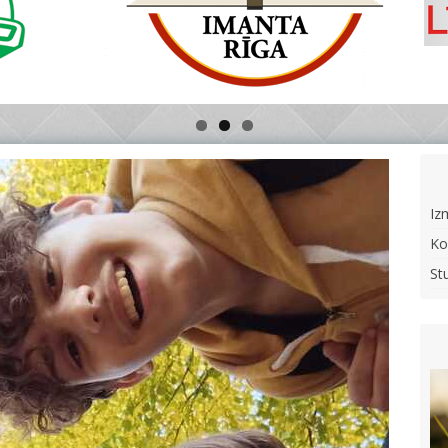
Iz
Ko
St