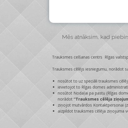
Mēs atnāksim, kad piebirs 
Trauksmes celšanas centrs Rīgas valstspi
Trauksmes cēlējs iesniegumu, norādot sa
nosūtot to uz speciāli trauksmes cēlē
ievietojot to Rīgas domes administrat
nosūtot Nodaļai pa pastu (Rīgas dome
norādot
“Trauksmes cēlēja ziņoju
ziņojot mutvārdos Kontaktpersonai (zi
aizpildot trauksmes cēlēja ziņojuma v