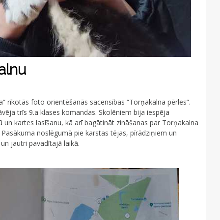
kalnu
a” rīkotās foto orientēšanās sacensības “Torņakalna pērles”.
vēja trīs 9.a klases komandas. Skolēniem bija iespēja
 un kartes lasīšanu, kā arī bagātināt zināšanas par Torņakalna
i. Pasākuma noslēgumā pie karstas tējas, pīrādziņiem un
un jautri pavadītajā laikā.