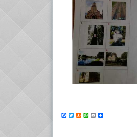
Facebook
Twitter
Draugiem
WhatsApp
Email
Share