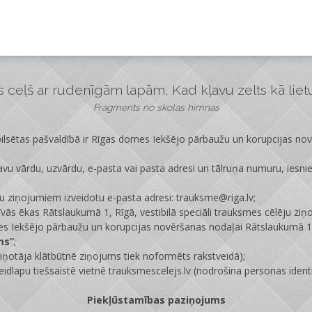
ceļš ar rudenīgām lapām, Kad kļavu zelts kā lietus
Fragments no skolas himnas
lsētas pašvaldībā ir
Rīgas domes Iekšējo pārbaužu un korupcijas no
vu vārdu, uzvārdu, e-pasta vai pasta adresi un tālruņa numuru, iesni
ju ziņojumiem izveidotu e-pasta adresi: trauksme@riga.lv;
īvās ēkas Rātslaukumā 1, Rīgā, vestibilā speciāli trauksmes cēlēju ziņ
s Iekšējo pārbaužu un korupcijas novēršanas nodaļai Rātslaukumā 1,
ms”
;
ņotāja klātbūtnē ziņojums tiek noformēts rakstveidā);
eidlapu tiešsaistē vietnē
trauksmescelejs.lv
(nodrošina personas identi
Piekļūstamības paziņojums