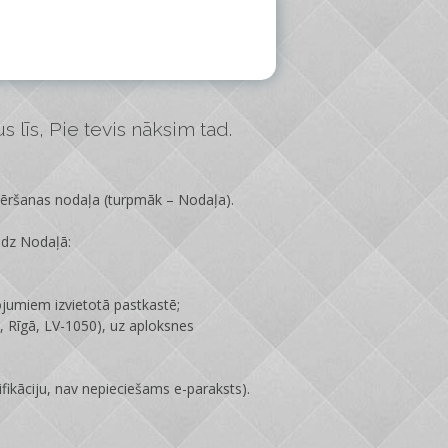
 līs, Pie tevis nāksim tad.
vēršanas nodaļa
(turpmāk – Nodaļa).
edz Nodaļā:
ojumiem izvietotā pastkastē;
 Rīgā, LV-1050), uz aploksnes
fikāciju, nav nepieciešams e-paraksts).