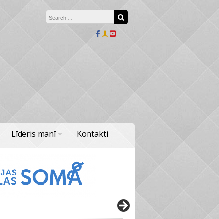
Search for:
Search
Līderis manī
Kontakti