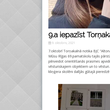
9.a iepazīst Torņa
9. oktobris, 2021
7.oktobrī Torņakalnā notika BJC “Alton
Mūsu Rīgas 69.pamatskolu tajās pārstā
pilnveidot orientēšanās prasmes apvidū
vēsturiskajiem objektiem un to vēstur
kliņģera skolēni dalījās gūtajā pieredzē 