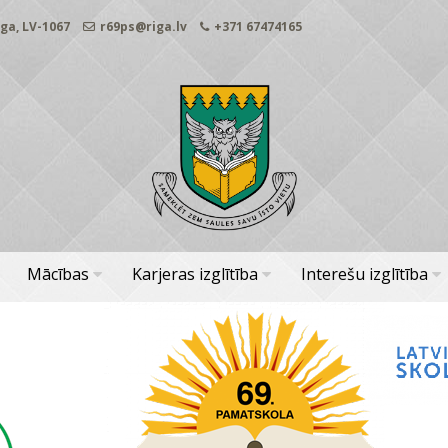
ga, LV-1067
r69ps@riga.lv
+371 67474165
Mācības
Karjeras izglītība
Interešu izglītība