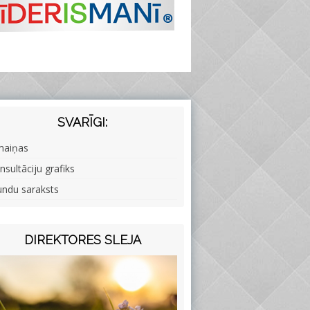
SVARĪGI:
maiņas
nsultāciju grafiks
undu saraksts
DIREKTORES SLEJA