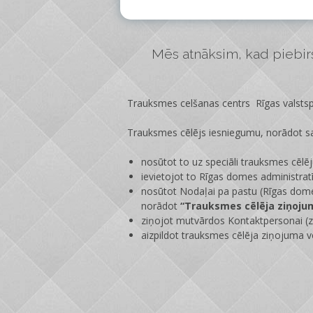
Mēs atnāksim, kad piebirs 
Trauksmes celšanas centrs Rīgas valstspi
Trauksmes cēlējs iesniegumu, norādot sa
nosūtot to uz speciāli trauksmes cēlē
ievietojot to Rīgas domes administrat
nosūtot Nodaļai pa pastu (Rīgas dome
norādot
“Trauksmes cēlēja ziņoju
ziņojot mutvārdos Kontaktpersonai (zi
aizpildot trauksmes cēlēja ziņojuma v