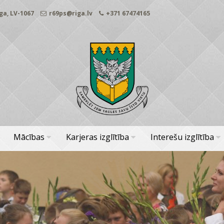
ga, LV-1067
r69ps@riga.lv
+371 67474165
Mācības
Karjeras izglītība
Interešu izglītība