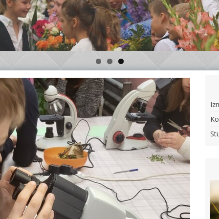
Iz
Ko
St