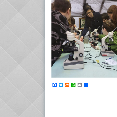
Facebook
Twitter
Draugiem
WhatsApp
Email
Share