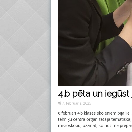
4.b pēta un iegūs
7. februāris, 2025
6.februārī 4.b klases skolēniem bija lie
tehniķu centra organizētajā tematiskaj
mikroskopu, uzzināt, ko nozīmē preparē