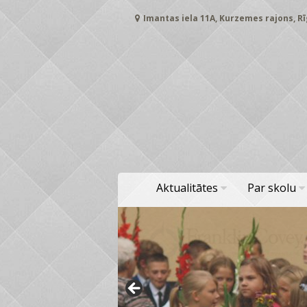
Skip
Imantas iela 11A, Kurzemes rajons, Rī
to
content
Aktualitātes
Par skolu