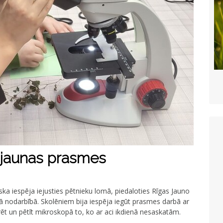
t jaunas prasmes
liska iespēja iejusties pētnieku lomā, piedaloties Rīgas Jauno
ā nodarbībā. Skolēniem bija iespēja iegūt prasmes darbā ar
t un pētīt mikroskopā to, ko ar aci ikdienā nesaskatām.