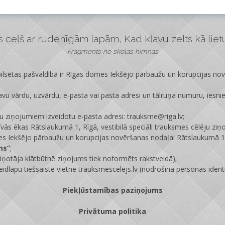
ceļš ar rudenīgām lapām, Kad kļavu zelts kā lietus
Fragments no skolas himnas
lsētas pašvaldībā ir
Rīgas domes Iekšējo pārbaužu un korupcijas no
vu vārdu, uzvārdu, e-pasta vai pasta adresi un tālruņa numuru, iesni
ju ziņojumiem izveidotu e-pasta adresi: trauksme@riga.lv;
īvās ēkas Rātslaukumā 1, Rīgā, vestibilā speciāli trauksmes cēlēju ziņ
s Iekšējo pārbaužu un korupcijas novēršanas nodaļai Rātslaukumā 1,
ms”
;
ņotāja klātbūtnē ziņojums tiek noformēts rakstveidā);
eidlapu tiešsaistē vietnē
trauksmescelejs.lv
(nodrošina personas identi
Piekļūstamības paziņojums
Privātuma politika