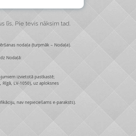
 līs, Pie tevis nāksim tad.
vēršanas nodaļa
(turpmāk – Nodaļa).
edz Nodaļā:
ojumiem izvietotā pastkastē;
 Rīgā, LV-1050), uz aploksnes
fikāciju, nav nepieciešams e-paraksts).