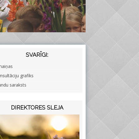
SVARĪGI:
maiņas
nsultāciju grafiks
undu saraksts
DIREKTORES SLEJA