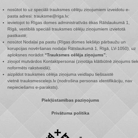
nosūtot to uz speciāli trauksmes cēlēju ziņojumiem izveidotu e-
pasta adresi: trauksme@riga.lv;
ievietojot to Rīgas domes administratīvās ēkas Rātslaukumā 1,
Rīgā, vestibilā speciāli trauksmes cēlēju ziņojumiem izvietotā
pastkastē;
nosūtot Nodaļai pa pastu (Rīgas domes Iekšējo pārbaužu un
korupcijas novēršanas nodaļai Rātslaukumā 1, Rīgā, LV-1050), uz
aploksnes norādot
“Trauksmes cēlēja ziņojums”
;
ziņojot mutvārdos Kontaktpersonai (ziņotāja klātbūtnē ziņojums tie
noformēts rakstveidā);
aizpildot trauksmes cēlēja ziņojuma veidlapu tiešsaistē
vietnē
trauksmescelejs.lv
(nodrošina personas identifikāciju, nav
nepieciešams e-paraksts).
Piekļūstamības paziņojums
Privātuma politika