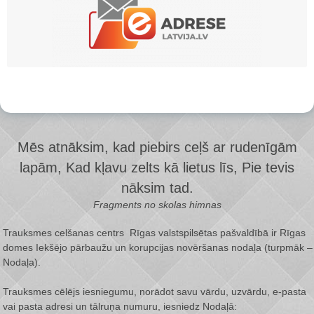
Mēs atnāksim, kad piebirs ceļš ar rudenīgām
lapām, Kad kļavu zelts kā lietus līs, Pie tevis
nāksim tad.
Fragments no skolas himnas
Trauksmes celšanas centrs Rīgas valstspilsētas pašvaldībā ir
Rīgas
domes Iekšējo pārbaužu un korupcijas novēršanas nodaļa
(turpmāk –
Nodaļa).
Trauksmes cēlējs iesniegumu, norādot savu vārdu, uzvārdu, e-pasta
vai pasta adresi un tālruņa numuru, iesniedz Nodaļā: