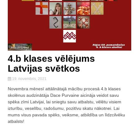
4.b klases vēlējums
Latvijas svētkos
19. novembris, 2021
Novembra mēnesī attālinātajā mācību procesā 4.b klases
skolēnus audzinātāja Dace Purvaine aicināja veidot savu
spēka zīmi Latvijai, lai sniegtu savu atbalstu, vēlētu visiem
izturību, veselību, radošumu, pozitīvu skatu nākotnei. Lai
mums visus pavada spēks, veiksme, atbildība un līdzcilvēku
atbalsts!